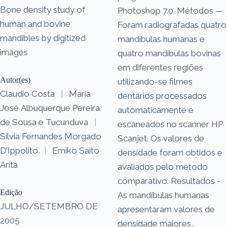
Bone density study of
Photoshop 7.0. Métodos —
human and bovine
Foram radiografadas quatro
mandibles by digitized
mandíbulas humanas e
images
quatro mandíbulas bovinas
em diferentes regiões
Autor(es)
utilizando-se filmes
Claudio Costa
|
Maria
dentários processados
José Albuquerque Pereira
automaticamente e
de Sousa e Tucunduva
|
escaneados no scanner HP
Silvia Fernandes Morgado
Scanjet. Os valores de
D’Ippolito
|
Emiko Saito
densidade foram obtidos e
Arita
avaliados pelo método
comparativo. Resultados -
Edição
As mandíbulas humanas
JULHO/SETEMBRO DE
apresentaram valores de
2005
densidade maiores,