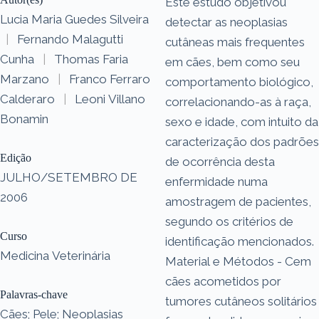
Este estudo objetivou
Lucia Maria Guedes Silveira
detectar as neoplasias
|
Fernando Malagutti
cutâneas mais frequentes
Cunha
|
Thomas Faria
em cães, bem como seu
Marzano
|
Franco Ferraro
comportamento biológico,
Calderaro
|
Leoni Villano
correlacionando-as à raça,
Bonamin
sexo e idade, com intuito da
caracterização dos padrões
Edição
de ocorrência desta
JULHO/SETEMBRO DE
enfermidade numa
2006
amostragem de pacientes,
segundo os critérios de
Curso
identificação mencionados.
Medicina Veterinária
Material e Métodos - Cem
cães acometidos por
Palavras-chave
tumores cutâneos solitários
Cães; Pele; Neoplasias