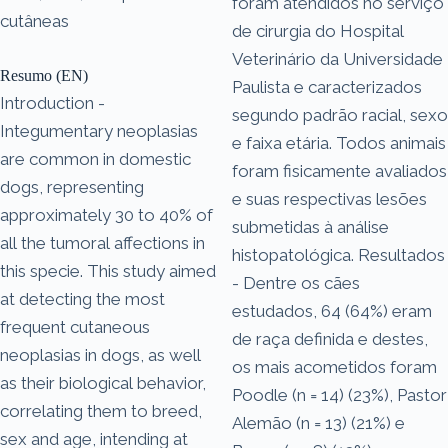
foram atendidos no serviço
cutâneas
de cirurgia do Hospital
Veterinário da Universidade
Resumo (EN)
Paulista e caracterizados
Introduction -
segundo padrão racial, sexo
Integumentary neoplasias
e faixa etária. Todos animais
are common in domestic
foram fisicamente avaliados
dogs, representing
e suas respectivas lesões
approximately 30 to 40% of
submetidas à análise
all the tumoral affections in
histopatológica. Resultados
this specie. This study aimed
- Dentre os cães
at detecting the most
estudados, 64 (64%) eram
frequent cutaneous
de raça definida e destes,
neoplasias in dogs, as well
os mais acometidos foram
as their biological behavior,
Poodle (n = 14) (23%), Pastor
correlating them to breed,
Alemão (n = 13) (21%) e
sex and age, intending at