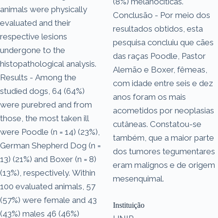
(8%) melanocíticas.
animals were physically
Conclusão - Por meio dos
evaluated and their
resultados obtidos, esta
respective lesions
pesquisa concluiu que cães
undergone to the
das raças Poodle, Pastor
histopathological analysis.
Alemão e Boxer, fêmeas,
Results - Among the
com idade entre seis e dez
studied dogs, 64 (64%)
anos foram os mais
were purebred and from
acometidos por neoplasias
those, the most taken ill
cutâneas. Constatou-se
were Poodle (n = 14) (23%),
também, que a maior parte
German Shepherd Dog (n =
dos tumores tegumentares
13) (21%) and Boxer (n = 8)
eram malignos e de origem
(13%), respectively. Within
mesenquimal.
100 evaluated animals, 57
(57%) were female and 43
Instituição
(43%) males 46 (46%)