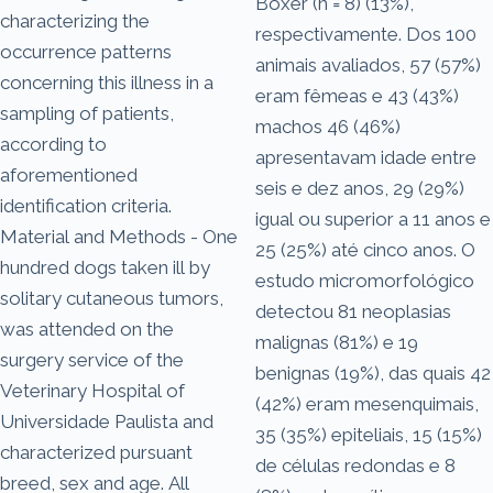
Boxer (n = 8) (13%),
characterizing the
respectivamente. Dos 100
occurrence patterns
animais avaliados, 57 (57%)
concerning this illness in a
eram fêmeas e 43 (43%)
sampling of patients,
machos 46 (46%)
according to
apresentavam idade entre
aforementioned
seis e dez anos, 29 (29%)
identification criteria.
igual ou superior a 11 anos e
Material and Methods - One
25 (25%) até cinco anos. O
hundred dogs taken ill by
estudo micromorfológico
solitary cutaneous tumors,
detectou 81 neoplasias
was attended on the
malignas (81%) e 19
surgery service of the
benignas (19%), das quais 42
Veterinary Hospital of
(42%) eram mesenquimais,
Universidade Paulista and
35 (35%) epiteliais, 15 (15%)
characterized pursuant
de células redondas e 8
breed, sex and age. All