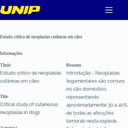
Pular
para
o
conteúdo
Estudo crítico de neoplasias cutâneas em cães
Informações
Título
Resumo
Estudo crítico de neoplasias
Introdução - Neoplasias
cutâneas em cães
tegumentares são comuns
no cão doméstico,
Title
representando
Critical study of cutaneous
aproximadamente 30 a 40%
neoplasias in dogs
de todas as afecções
tumorais nesta espécie.
Autor(es)