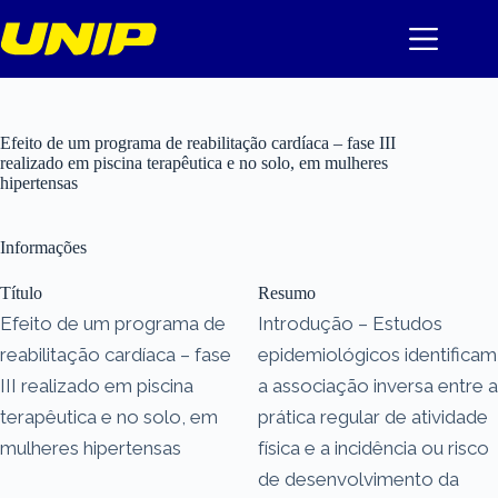
Pular
para
o
conteúdo
Efeito de um programa de reabilitação cardíaca – fase III
realizado em piscina terapêutica e no solo, em mulheres
hipertensas
Informações
Título
Resumo
Efeito de um programa de
Introdução – Estudos
reabilitação cardíaca – fase
epidemiológicos identificam
III realizado em piscina
a associação inversa entre a
terapêutica e no solo, em
prática regular de atividade
mulheres hipertensas
física e a incidência ou risco
de desenvolvimento da