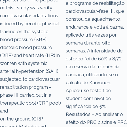
e programa de reabilitação
of this I study was verify
cardiovascular-fase III, que
cardiovascular adaptations
constou de aquecimento,
induced by aerobic physical
endurance e volta à calma,
training on the systolic
aplicado três vezes por
blood pressure (SBP),
semana durante oito
diastolic blood pressure
semanas. A intensidade de
(DBP) and heart rate (HR) in
esforço foi de 60% a 85%
women with systemic
da reserva da freqüência
arterial hypertension (SAH),
cardíaca, utilizando-se o
subjected to cardiovascular
cálculo de Karvonen.
rehabilitation program -
Aplicou-se teste t de
phase III carried out in a
student com nível de
therapeutic pool (CRP pool)
significância de 5%.
and
Resultados – Ao analisar o
on the ground (CRP
efeito do PRC piscina e PRC
ground). Material and