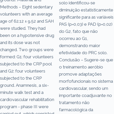
solo identificou-se
Methods – Eight sedentary
diminuição estatisticamente
volunteers with an average
significante para as variáveis
age of 62.12 ± 9.52 and SAH
PAS (p=0,03) e PAD (p=0,02)
were studied. They had
do G2, fato que não
been on a hypotensive drug
ocorreu ao G1,
and its dose was not
demonstrando maior
changed. Two groups were
efetividade do PRC solo.
formed: G1: four volunteers
Conclusão – Sugere-se que
subjected to the CRP pool
o treinamento aeróbio
and G2: four volunteers
promove adaptações
subjected to the CRP
morfofuncionais no sistema
ground. Anamnesis, a six-
cardiovascular, sendo um
minute walk test and a
importante coadjuvante no
cardiovascular rehabilitation
tratamento não
program - phase III were
farmacológica da
carried out, which consisted