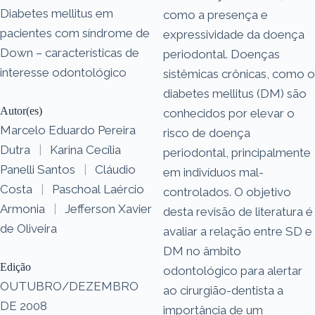
Diabetes mellitus em
como a presença e
pacientes com síndrome de
expressividade da doença
Down – características de
periodontal. Doenças
interesse odontológico
sistêmicas crônicas, como o
diabetes mellitus (DM) são
Autor(es)
conhecidos por elevar o
Marcelo Eduardo Pereira
risco de doença
Dutra
|
Karina Cecília
periodontal, principalmente
Panelli Santos
|
Cláudio
em indivíduos mal-
Costa
|
Paschoal Laércio
controlados. O objetivo
Armonia
|
Jefferson Xavier
desta revisão de literatura é
de Oliveira
avaliar a relação entre SD e
DM no âmbito
Edição
odontológico para alertar
OUTUBRO/DEZEMBRO
ao cirurgião-dentista a
DE 2008
importância de um