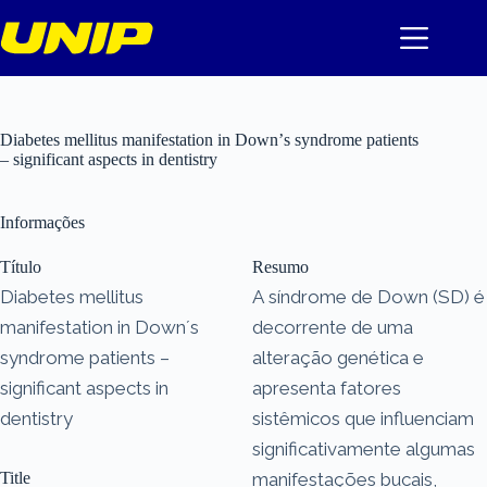
Pular
para
o
conteúdo
Diabetes mellitus manifestation in Downʼs syndrome patients
– significant aspects in dentistry
Informações
Título
Resumo
Diabetes mellitus
A síndrome de Down (SD) é
manifestation in Downʼs
decorrente de uma
syndrome patients –
alteração genética e
significant aspects in
apresenta fatores
dentistry
sistêmicos que influenciam
significativamente algumas
Title
manifestações bucais,