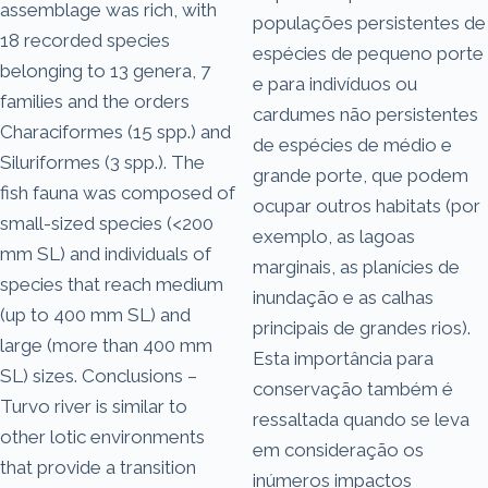
assemblage was rich, with
populações persistentes de
18 recorded species
espécies de pequeno porte
belonging to 13 genera, 7
e para indivíduos ou
families and the orders
cardumes não persistentes
Characiformes (15 spp.) and
de espécies de médio e
Siluriformes (3 spp.). The
grande porte, que podem
fish fauna was composed of
ocupar outros habitats (por
small-sized species (<200
exemplo, as lagoas
mm SL) and individuals of
marginais, as planícies de
species that reach medium
inundação e as calhas
(up to 400 mm SL) and
principais de grandes rios).
large (more than 400 mm
Esta importância para
SL) sizes. Conclusions –
conservação também é
Turvo river is similar to
ressaltada quando se leva
other lotic environments
em consideração os
that provide a transition
inúmeros impactos