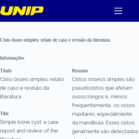
Pular
para
o
conteúdo
Cisto ósseo simples: relato de caso e revisão da literatura
Informações
Título
Resumo
Cisto ósseo simples: relato
Cistos ósseos simples são
de caso e revisão da
pseudocistos que afetam
literatura
ossos longos e, menos
frequentemente, os ossos
Title
maxilares, especialmente
Simple bone cyst: a case
da mandíbula. Esses cistos
report and review of the
geralmente são detectados