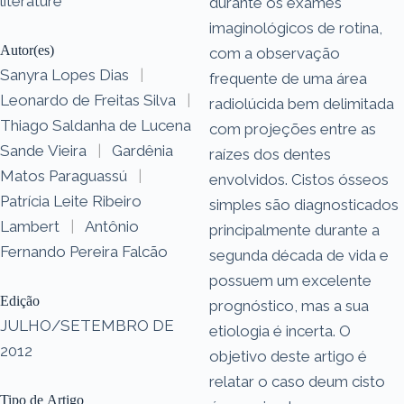
literature
durante os exames
imaginológicos de rotina,
Autor(es)
com a observação
Sanyra Lopes Dias
|
frequente de uma área
Leonardo de Freitas Silva
|
radiolúcida bem delimitada
Thiago Saldanha de Lucena
com projeções entre as
Sande Vieira
|
Gardênia
raízes dos dentes
Matos Paraguassú
|
envolvidos. Cistos ósseos
Patrícia Leite Ribeiro
simples são diagnosticados
Lambert
|
Antônio
principalmente durante a
Fernando Pereira Falcão
segunda década de vida e
possuem um excelente
Edição
prognóstico, mas a sua
JULHO/SETEMBRO DE
etiologia é incerta. O
2012
objetivo deste artigo é
relatar o caso deum cisto
Tipo de Artigo