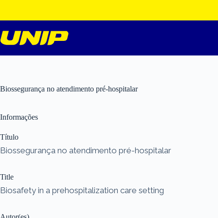
Pular
para
o
conteúdo
Biossegurança no atendimento pré-hospitalar
Informações
Título
Biossegurança no atendimento pré-hospitalar
Title
Biosafety in a prehospitalization care setting
Autor(es)