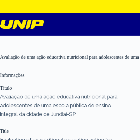
Pular
para
o
conteúdo
Avaliação de uma ação educativa nutricional para adolescentes de uma 
Informações
Título
Avaliação de uma ação educativa nutricional para
adolescentes de uma escola pública de ensino
integral da cidade de Jundiaí-SP
Title
Evaluation of an nutritional education action for