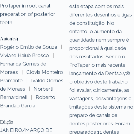
ProTaper in root canal
esta etapa com os mais
preparation of posterior
diferentes desenhos e ligas
teeth
de constituição. No
entanto, o aumento da
Autor(es)
quantidade nem sempre é
Rogério Emílio de Souza
|
proporcional à qualidade
Viviane Haiub Brosco
|
dos resultados. Sendo o
Fernanda Gomes de
ProTaper o mais recente
Moraes
|
Clóvis Monteiro
lançamento da Dentsply®,
Bramante
|
Ivaldo Gomes
o objetivo deste trabalho
de Moraes
|
Norberti
foi avaliar, clinicamente, as
Bernardineli
|
Roberto
vantagens, desvantagens e
Brandão Garcia
limitações deste sistema no
preparo de canais de
Edição
dentes posteriores. Foram
JANEIRO/MARÇO DE
preparados 11 dentes