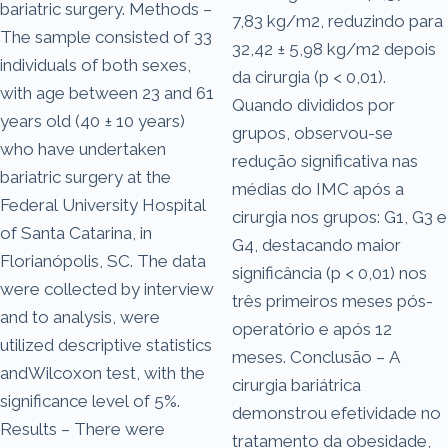
bariatric surgery. Methods –
7,83 kg/m2, reduzindo para
The sample consisted of 33
32,42 ± 5,98 kg/m2 depois
individuals of both sexes,
da cirurgia (p < 0,01).
with age between 23 and 61
Quando divididos por
years old (40 ± 10 years)
grupos, observou-se
who have undertaken
redução significativa nas
bariatric surgery at the
médias do IMC após a
Federal University Hospital
cirurgia nos grupos: G1, G3 e
of Santa Catarina, in
G4, destacando maior
Florianópolis, SC. The data
significância (p < 0,01) nos
were collected by interview
três primeiros meses pós-
and to analysis, were
operatório e após 12
utilized descriptive statistics
meses. Conclusão – A
andWilcoxon test, with the
cirurgia bariátrica
significance level of 5%.
demonstrou efetividade no
Results – There were
tratamento da obesidade,