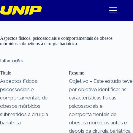
Pular
para
o
conteúdo
Aspectos físicos, psicossociais e comportamentais de obesos
mórbidos submetidos à cirurgia bariátrica
Informações
Título
Resumo
Aspectos físicos,
Objetivo – Este estudo teve
psicossociais e
por objetivo identificar as
comportamentais de
características físicas,
obesos mórbidos
psicossociais e
submetidos à cirurgia
comportamentais de
bariátrica
obesos mórbidos antes e
depois da cirurgia bariátrica.