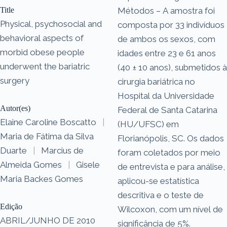
Title
Métodos – A amostra foi
Physical, psychosocial and
composta por 33 indivíduos
behavioral aspects of
de ambos os sexos, com
morbid obese people
idades entre 23 e 61 anos
underwent the bariatric
(40 ± 10 anos), submetidos à
surgery
cirurgia bariátrica no
Hospital da Universidade
Autor(es)
Federal de Santa Catarina
Elaine Caroline Boscatto
|
(HU/UFSC) em
Maria de Fátima da Silva
Florianópolis, SC. Os dados
Duarte
|
Marcius de
foram coletados por meio
Almeida Gomes
|
Gisele
de entrevista e para análise,
Maria Backes Gomes
aplicou-se estatística
descritiva e o teste de
Edição
Wilcoxon, com um nível de
ABRIL/JUNHO DE 2010
significância de 5%.