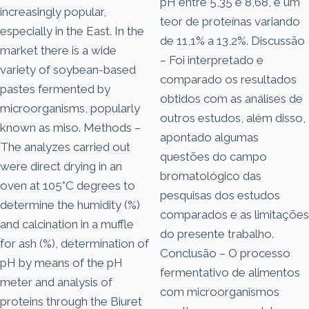
pH entre 5,35 e 8,68, e um
increasingly popular,
teor de proteínas variando
especially in the East. In the
de 11,1% a 13,2%. Discussão
market there is a wide
– Foi interpretado e
variety of soybean-based
comparado os resultados
pastes fermented by
obtidos com as análises de
microorganisms, popularly
outros estudos, além disso,
known as miso. Methods –
apontado algumas
The analyzes carried out
questões do campo
were direct drying in an
bromatológico das
oven at 105°C degrees to
pesquisas dos estudos
determine the humidity (%)
comparados e as limitações
and calcination in a muffle
do presente trabalho.
for ash (%), determination of
Conclusão – O processo
pH by means of the pH
fermentativo de alimentos
meter and analysis of
com microorganismos
proteins through the Biuret