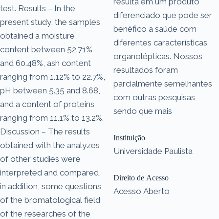
resulta em um produto
test. Results – In the
diferenciado que pode ser
present study, the samples
benéfico a saúde com
obtained a moisture
diferentes características
content between 52.71%
organolépticas. Nossos
and 60.48%, ash content
resultados foram
ranging from 1.12% to 22.7%,
parcialmente semelhantes
pH between 5.35 and 8.68,
com outras pesquisas
and a content of proteins
sendo que mais
ranging from 11.1% to 13.2%.
Discussion – The results
Instituição
obtained with the analyzes
Universidade Paulista
of other studies were
interpreted and compared,
Direito de Acesso
in addition, some questions
Acesso Aberto
of the bromatological field
of the researches of the