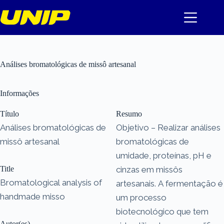
Pular
para
o
conteúdo
Análises bromatológicas de missô artesanal
Informações
Título
Resumo
Análises bromatológicas de
Objetivo – Realizar análises
missô artesanal
bromatológicas de
umidade, proteínas, pH e
Title
cinzas em missôs
Bromatological analysis of
artesanais. A fermentação é
handmade misso
um processo
biotecnológico que tem
Autor(es)