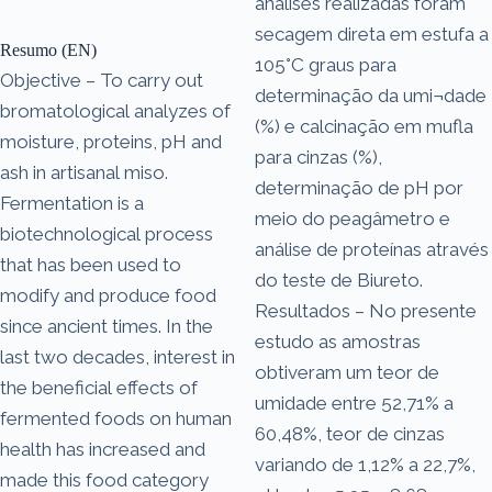
análises realizadas foram
secagem direta em estufa a
Resumo (EN)
105°C graus para
Objective – To carry out
determinação da umi¬dade
bromatological analyzes of
(%) e calcinação em mufla
moisture, proteins, pH and
para cinzas (%),
ash in artisanal miso.
determinação de pH por
Fermentation is a
meio do peagâmetro e
biotechnological process
análise de proteínas através
that has been used to
do teste de Biureto.
modify and produce food
Resultados – No presente
since ancient times. In the
estudo as amostras
last two decades, interest in
obtiveram um teor de
the beneficial effects of
umidade entre 52,71% a
fermented foods on human
60,48%, teor de cinzas
health has increased and
variando de 1,12% a 22,7%,
made this food category