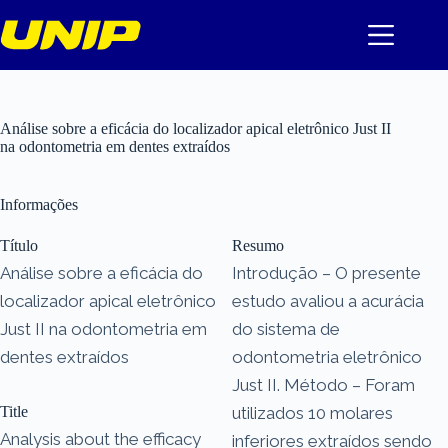
Pular
para
o
conteúdo
Análise sobre a eficácia do localizador apical eletrônico Just II
na odontometria em dentes extraídos
Informações
Título
Resumo
Análise sobre a eficácia do
Introdução – O presente
localizador apical eletrônico
estudo avaliou a acurácia
Just II na odontometria em
do sistema de
dentes extraídos
odontometria eletrônico
Just II. Método – Foram
Title
utilizados 10 molares
Analysis about the efficacy
inferiores extraídos sendo