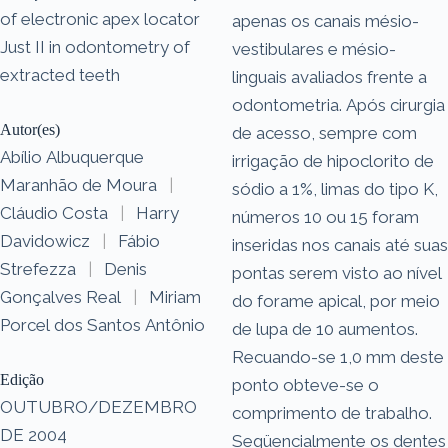
of electronic apex locator
apenas os canais mésio-
Just II in odontometry of
vestibulares e mésio-
extracted teeth
linguais avaliados frente a
odontometria. Após cirurgia
Autor(es)
de acesso, sempre com
Abílio Albuquerque
irrigação de hipoclorito de
Maranhão de Moura
|
sódio a 1%, limas do tipo K,
Cláudio Costa
|
Harry
números 10 ou 15 foram
Davidowicz
|
Fábio
inseridas nos canais até suas
Strefezza
|
Denis
pontas serem visto ao nível
Gonçalves Real
|
Miriam
do forame apical, por meio
Porcel dos Santos Antônio
de lupa de 10 aumentos.
Recuando-se 1,0 mm deste
Edição
ponto obteve-se o
OUTUBRO/DEZEMBRO
comprimento de trabalho.
DE 2004
Seqüencialmente os dentes