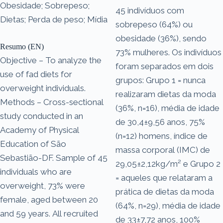
Obesidade; Sobrepeso;
45 indivíduos com
Dietas; Perda de peso; Mídia
sobrepeso (64%) ou
obesidade (36%), sendo
Resumo (EN)
73% mulheres. Os indivíduos
Objective – To analyze the
foram separados em dois
use of fad diets for
grupos: Grupo 1 = nunca
overweight individuals.
realizaram dietas da moda
Methods – Cross-sectional
(36%, n=16), média de idade
study conducted in an
de 30,4±9,56 anos, 75%
Academy of Physical
(n=12) homens, índice de
Education of São
massa corporal (IMC) de
Sebastião-DF. Sample of 45
29,05±2,12kg/m² e Grupo 2
individuals who are
= aqueles que relataram a
overweight, 73% were
prática de dietas da moda
female, aged between 20
(64%, n=29), média de idade
and 59 years. All recruited
de 33±7,72 anos, 100%