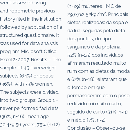
were assessed using
(n=29) mulheres, IMC de
anthropometric previous
29,07±2,52kg/m². Principais
history filed in the institution,
dietas realizadas: da sopa e
followed by application of a
da lua, seguidas pela dieta
structured questionnaire. It
dos pontos, do tipo
was used for data analysis
sanguíneo e da proteína.
program Microsoft Office
52% (n=15) dos indivíduos
Excel® 2007. Results – The
afirmaram resultado muito
sample of 45 overweight
ruim com as dietas da moda
subjects (64%) or obese
e 62% (n=18) relataram que
(36%), with 73% women.
o tempo em que
The subjects were divided
permaneceram com o peso
into two groups: Group 1 =
reduzido foi muito curto,
never performed fad diets
seguido de curto (31%, n=9)
(36%, n=16), mean age
e médio (7%, n=2).
30.4±9.56 years, 75% (n=12)
Conclusão – Observou-se