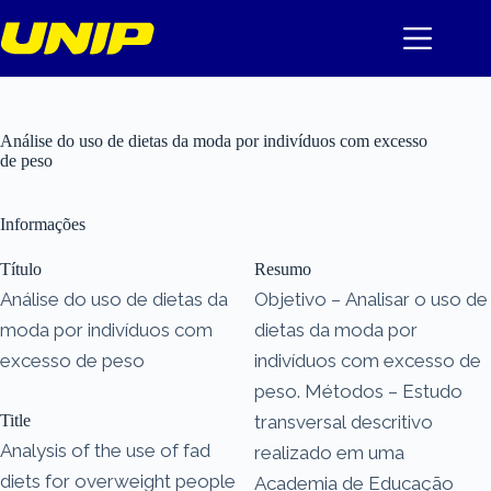
Pular
para
o
conteúdo
Análise do uso de dietas da moda por indivíduos com excesso
de peso
Informações
Título
Resumo
Análise do uso de dietas da
Objetivo – Analisar o uso de
moda por indivíduos com
dietas da moda por
excesso de peso
indivíduos com excesso de
peso. Métodos – Estudo
Title
transversal descritivo
Analysis of the use of fad
realizado em uma
diets for overweight people
Academia de Educação