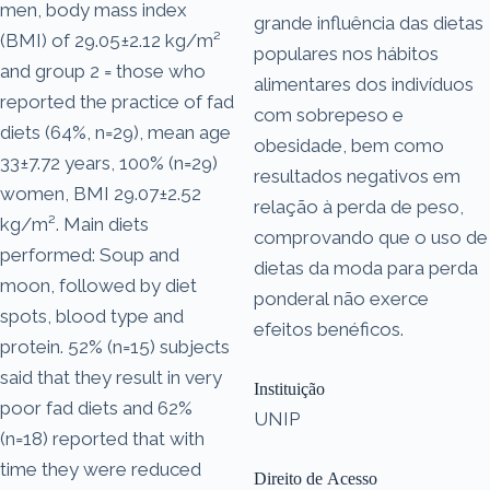
men, body mass index
grande influência das dietas
(BMI) of 29.05±2.12 kg/m²
populares nos hábitos
and group 2 = those who
alimentares dos indivíduos
reported the practice of fad
com sobrepeso e
diets (64%, n=29), mean age
obesidade, bem como
33±7.72 years, 100% (n=29)
resultados negativos em
women, BMI 29.07±2.52
relação à perda de peso,
kg/m². Main diets
comprovando que o uso de
performed: Soup and
dietas da moda para perda
moon, followed by diet
ponderal não exerce
spots, blood type and
efeitos benéficos.
protein. 52% (n=15) subjects
said that they result in very
Instituição
poor fad diets and 62%
UNIP
(n=18) reported that with
time they were reduced
Direito de Acesso