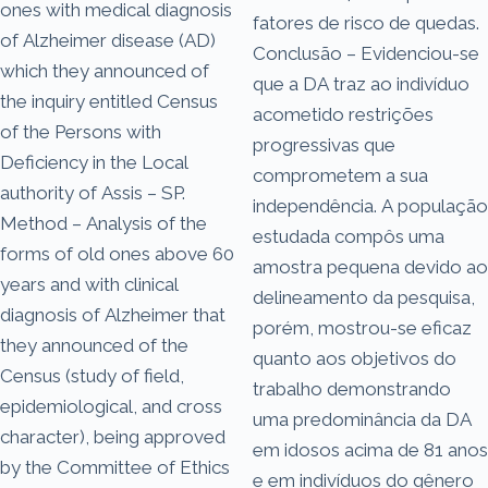
ones with medical diagnosis
fatores de risco de quedas.
of Alzheimer disease (AD)
Conclusão – Evidenciou-se
which they announced of
que a DA traz ao indivíduo
the inquiry entitled Census
acometido restrições
of the Persons with
progressivas que
Deficiency in the Local
comprometem a sua
authority of Assis – SP.
independência. A população
Method – Analysis of the
estudada compôs uma
forms of old ones above 60
amostra pequena devido ao
years and with clinical
delineamento da pesquisa,
diagnosis of Alzheimer that
porém, mostrou-se eficaz
they announced of the
quanto aos objetivos do
Census (study of field,
trabalho demonstrando
epidemiological, and cross
uma predominância da DA
character), being approved
em idosos acima de 81 anos
by the Committee of Ethics
e em indivíduos do gênero