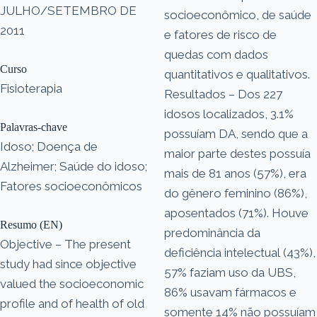
JULHO/SETEMBRO DE
socioeconômico, de saúde
2011
e fatores de risco de
quedas com dados
Curso
quantitativos e qualitativos.
Fisioterapia
Resultados – Dos 227
idosos localizados, 3.1%
Palavras-chave
possuíam DA, sendo que a
Idoso; Doença de
maior parte destes possuía
Alzheimer; Saúde do idoso;
mais de 81 anos (57%), era
Fatores socioeconômicos
do gênero feminino (86%),
aposentados (71%). Houve
Resumo (EN)
predominância da
Objective – The present
deficiência intelectual (43%),
study had since objective
57% faziam uso da UBS,
valued the socioeconomic
86% usavam fármacos e
profile and of health of old
somente 14% não possuíam