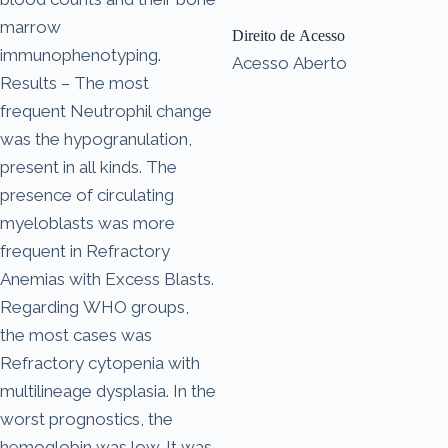
marrow
Direito de Acesso
immunophenotyping.
Acesso Aberto
Results – The most
frequent Neutrophil change
was the hypogranulation,
present in all kinds. The
presence of circulating
myeloblasts was more
frequent in Refractory
Anemias with Excess Blasts.
Regarding WHO groups,
the most cases was
Refractory cytopenia with
multilineage dysplasia. In the
worst prognostics, the
hemoglobin was low. It was