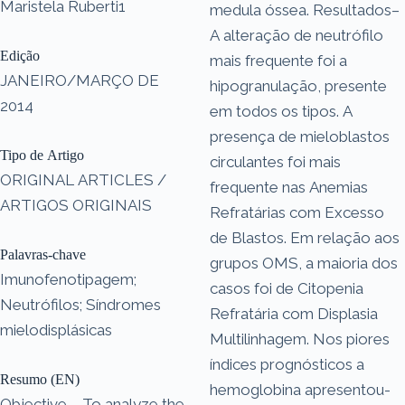
Maristela Ruberti1
medula óssea. Resultados–
A alteração de neutrófilo
Edição
mais frequente foi a
JANEIRO/MARÇO DE
hipogranulação, presente
2014
em todos os tipos. A
presença de mieloblastos
Tipo de Artigo
circulantes foi mais
ORIGINAL ARTICLES /
frequente nas Anemias
ARTIGOS ORIGINAIS
Refratárias com Excesso
de Blastos. Em relação aos
Palavras-chave
grupos OMS, a maioria dos
Imunofenotipagem;
casos foi de Citopenia
Neutrófilos; Síndromes
Refratária com Displasia
mielodisplásicas
Multilinhagem. Nos piores
índices prognósticos a
Resumo (EN)
hemoglobina apresentou-
Objective – To analyze the