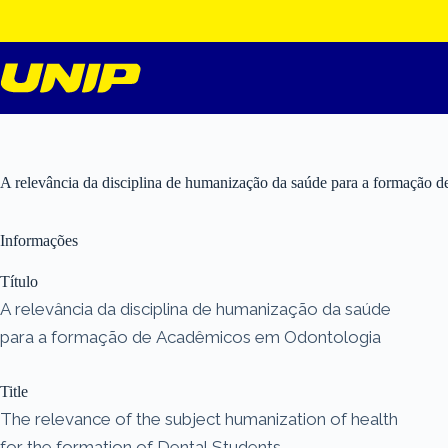
Pular
para
o
conteúdo
A relevância da disciplina de humanização da saúde para a formação
Informações
Título
A relevância da disciplina de humanização da saúde
para a formação de Acadêmicos em Odontologia
Title
The relevance of the subject humanization of health
for the formation of Dental Students