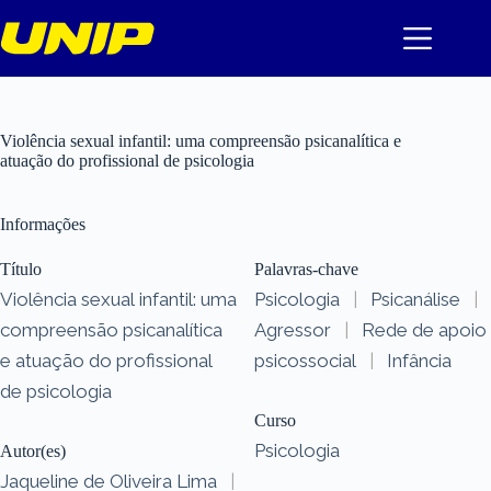
Pular
para
o
conteúdo
Violência sexual infantil: uma compreensão psicanalítica e
atuação do profissional de psicologia
Informações
Título
Palavras-chave
Violência sexual infantil: uma
Psicologia
|
Psicanálise
|
compreensão psicanalítica
Agressor
|
Rede de apoio
e atuação do profissional
psicossocial
|
Infância
de psicologia
Curso
Psicologia
Autor(es)
Jaqueline de Oliveira Lima
|