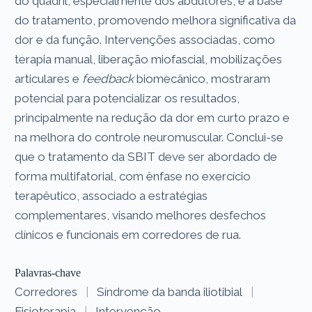
do quadril, especialmente dos abdutores, é a base
do tratamento, promovendo melhora significativa da
dor e da função. Intervenções associadas, como
terapia manual, liberação miofascial, mobilizações
articulares e
feedback
biomecânico, mostraram
potencial para potencializar os resultados,
principalmente na redução da dor em curto prazo e
na melhora do controle neuromuscular. Conclui-se
que o tratamento da SBIT deve ser abordado de
forma multifatorial, com ênfase no exercício
terapêutico, associado a estratégias
complementares, visando melhores desfechos
clínicos e funcionais em corredores de rua.
Palavras-chave
Corredores
|
Síndrome da banda iliotibial
|
Fisioterapia
|
Intervenção