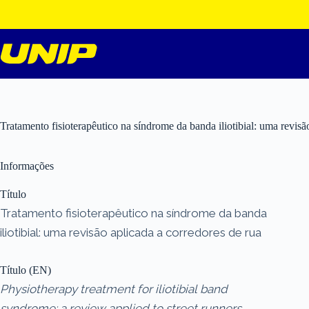
Pular
para
o
conteúdo
Tratamento fisioterapêutico na síndrome da banda iliotibial: uma revisã
Informações
Título
Tratamento fisioterapêutico na síndrome da banda
iliotibial: uma revisão aplicada a corredores de rua
Título (EN)
Physiotherapy treatment for iliotibial band
syndrome: a review applied to street runners