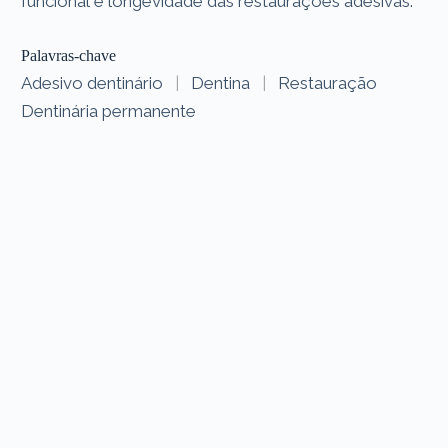
funcional e longevidade das restaurações adesivas.
Palavras-chave
Adesivo dentinário
|
Dentina
|
Restauração
Dentinária permanente