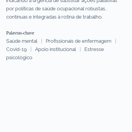
indicando a urgência de substituir ações paliativas
por políticas de saúde ocupacional robustas,
contínuas e integradas à rotina de trabalho.
Palavras-chave
Saúde mental
|
Profissionais de enfermagem
|
Covid-19
|
Apoio institucional
|
Estresse
psicológico