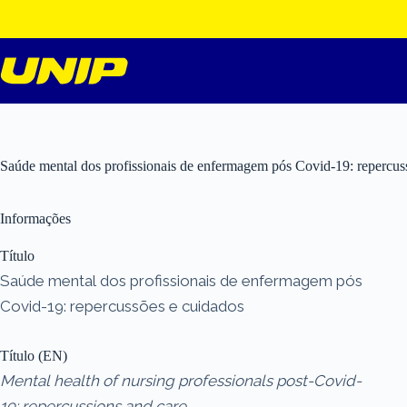
Pular
para
o
conteúdo
Saúde mental dos profissionais de enfermagem pós Covid-19: repercus
Informações
Título
Saúde mental dos profissionais de enfermagem pós
Covid-19: repercussões e cuidados
Título (EN)
Mental health of nursing professionals post-Covid-
19: repercussions and care