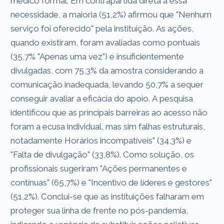
médico formal. Em contrapartida direta a essa
necessidade, a maioria (51,2%) afirmou que "Nenhum
serviço foi oferecido" pela instituição. As ações,
quando existiram, foram avaliadas como pontuais
(35,7% "Apenas uma vez") e insuficientemente
divulgadas, com 75,3% da amostra considerando a
comunicação inadequada, levando 50,7% a sequer
conseguir avaliar a eficácia do apoio. A pesquisa
identificou que as principais barreiras ao acesso não
foram a ecusa individual, mas sim falhas estruturais,
notadamente Horários incompatíveis" (34,3%) e
"Falta de divulgação" (33,8%). Como solução, os
profissionais sugeriram "Ações permanentes e
contínuas" (65,7%) e "Incentivo de líderes e gestores"
(51,2%). Conclui-se que as instituições falharam em
proteger sua linha de frente no pós-pandemia,