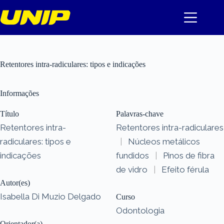
Pular
para
o
conteúdo
Retentores intra-radiculares: tipos e indicações
Informações
Título
Palavras-chave
Retentores intra-
Retentores intra-radiculares
radiculares: tipos e
|
Núcleos metálicos
indicações
fundidos
|
Pinos de fibra
de vidro
|
Efeito férula
Autor(es)
Isabella Di Muzio Delgado
Curso
Odontologia
Orientador(a)