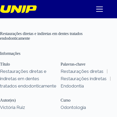
Pular
para
o
conteúdo
Restaurações diretas e indiretas em dentes tratados
endodonticamente
Informações
Título
Palavras-chave
Restaurações diretas e
Restaurações diretas
|
indiretas em dentes
Restaurações indiretas
|
tratados endodonticamente
Endodontia
Autor(es)
Curso
Victória Ruiz
Odontologia