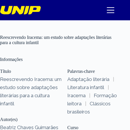
Pular
para
o
conteúdo
Reescrevendo Iracema: um estudo sobre adaptações literárias
para a cultura infantil
Informações
Título
Palavras-chave
Reescrevendo Iracema: um
Adaptação literária
|
estudo sobre adaptações
Literatura infantil
|
literárias para a cultura
Iracema
|
Formação
infantil
leitora
|
Clássicos
brasileiros
Autor(es)
Beatriz Chaves Guimarães
Curso