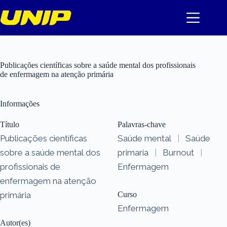
Pular
para
o
conteúdo
Publicações científicas sobre a saúde mental dos profissionais
de enfermagem na atenção primária
Informações
Título
Palavras-chave
Publicações científicas
Saúde mental
|
Saúde
sobre a saúde mental dos
primaria
|
Burnout
|
profissionais de
Enfermagem
enfermagem na atenção
primária
Curso
Enfermagem
Autor(es)