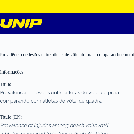
Pular
para
o
conteúdo
Prevalência de lesões entre atletas de vôlei de praia comparando com at
Informações
Título
Prevalência de lesões entre atletas de vôlei de praia
comparando com atletas de vôlei de quadra
Título (EN)
Prevalence of injuries among beach volleyball
athletes compared to indoor volleyball athletes