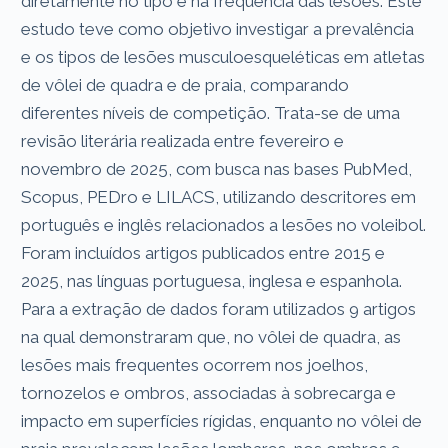
diretamente no tipo e na frequência das lesões. Este
estudo teve como objetivo investigar a prevalência
e os tipos de lesões musculoesqueléticas em atletas
de vôlei de quadra e de praia, comparando
diferentes níveis de competição. Trata-se de uma
revisão literária realizada entre fevereiro e
novembro de 2025, com busca nas bases PubMed,
Scopus, PEDro e LILACS, utilizando descritores em
português e inglês relacionados a lesões no voleibol.
Foram incluídos artigos publicados entre 2015 e
2025, nas línguas portuguesa, inglesa e espanhola.
Para a extração de dados foram utilizados 9 artigos
na qual demonstraram que, no vôlei de quadra, as
lesões mais frequentes ocorrem nos joelhos,
tornozelos e ombros, associadas à sobrecarga e
impacto em superfícies rígidas, enquanto no vôlei de