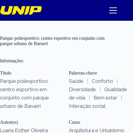
Pular
para
o
conteúdo
Parque poliesportivo: centro esportivo em conjunto com
parque urbano de Barueri
Informações
Título
Palavras-chave
Parque poliesportivo:
Saúde
|
Conforto
|
centro esportivo em
Diversidade
|
Qualidade
conjunto com parque
de vida
|
Bem estar
|
urbano de Barueri
Interação social
Autor(es)
Curso
Luana Esther Oliveira
Arquitetura e Urbanismo