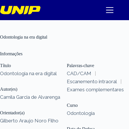
Pular
para
o
conteúdo
Odontologia na era digital
Informações
Título
Palavras-chave
Odontologia na era digital
CAD/CAM
|
Escanemento intraoral
|
Autor(es)
Exames complementares
Camila Garcia de Alvarenga
Curso
Orientador(a)
Odontologia
Gilberto Araujo Noro Filho
Data de Defesa