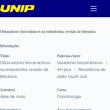
Pular
para
o
conteúdo
Obturadores biocerâmicos na endodontia: revisão de literatura
Informações
Título
Palavras-chave
Obturadores biocerâmicos
Seladores biocerâmicos
|
na endodontia: revisão de
AH plus
|
Resistência de
literatura
união (
push out
)
Autor(es)
Curso
Aline de Assis
Odontologia
Orientador(a)
Área de Concentração