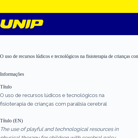
Pular
para
o
conteúdo
O uso de recursos lúdicos e tecnológicos na fisioterapia de crianças com
Informações
Título
O uso de recursos lúdicos e tecnológicos na
fisioterapia de crianças com paralisia cerebral
Título (EN)
The use of playful and technological resources in
physical therapy for children with cerebral palsy