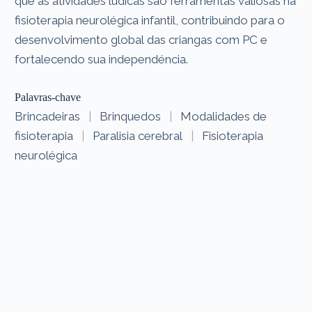
que as atividades ludicas são ferramentas valiosas na
fisioterapia neurolégica infantil, contribuindo para o
desenvolvimento global das criangas com PC e
fortalecendo sua independéncia.
Palavras-chave
Brincadeiras
|
Brinquedos
|
Modalidades de
fisioterapia
|
Paralisia cerebral
|
Fisioterapia
neurolégica