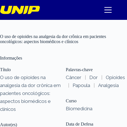
Pular
para
o
conteúdo
O uso de opioides na analgesia da dor crônica em pacientes
oncológicos: aspectos biomédicos e clínicos
Informações
Título
Palavras-chave
O uso de opioides na
Câncer
|
Dor
|
Opioides
analgesia da dor crônica em
|
Papoula
|
Analgesia
pacientes oncológicos:
aspectos biomédicos e
Curso
Biomedicina
clínicos
Data de Defesa
Autor(es)