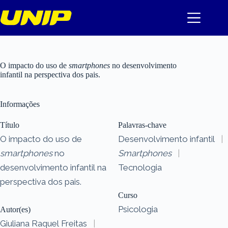
Pular
para
o
conteúdo
O impacto do uso de
smartphones
no desenvolvimento
infantil na perspectiva dos pais.
Informações
Título
Palavras-chave
O impacto do uso de
Desenvolvimento infantil
|
smartphones
no
Smartphones
|
desenvolvimento infantil na
Tecnologia
perspectiva dos pais.
Curso
Psicologia
Autor(es)
Giuliana Raquel Freitas
|