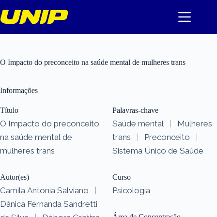
Pular
para
o
conteúdo
O Impacto do preconceito na saúde mental de mulheres trans
Informações
Título
Palavras-chave
O Impacto do preconceito
Saúde mental
|
Mulheres
na saúde mental de
trans
|
Preconceito
|
mulheres trans
Sistema Único de Saúde
Autor(es)
Curso
Camila Antonia Salviano
|
Psicologia
Dânica Fernanda Sandretti
Área de Concentração