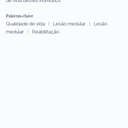
de vida desses indivíduos
Palavras-chave
Qualidade de vida
|
Lesão medular
|
Lesão
medular
|
Reabilitação