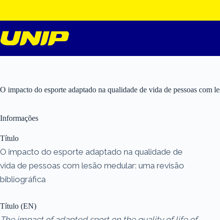
Pular
para
o
conteúdo
O impacto do esporte adaptado na qualidade de vida de pessoas com le
Informações
Título
O impacto do esporte adaptado na qualidade de
vida de pessoas com lesão medular: uma revisão
bibliográfica
Título (EN)
The impact of adapted sport on the quality of life of