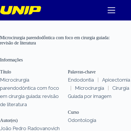
Pular
para
o
conteúdo
Microcirurgia parendodôntica com foco em cirurgia guiada:
revisão de literatura
Informações
Título
Palavras-chave
Microcirurgia
Endodontia
|
Apicectomia
parendodôntica com foco
|
Microcirurgia
|
Cirurgia
em cirurgia guiada: revisão
Guiada por imagem
de literatura
Curso
Odontologia
Autor(es)
João Pedro Radovanovich