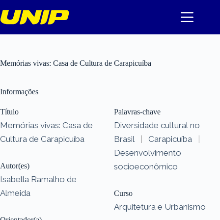
Pular
para
o
conteúdo
Memórias vivas: Casa de Cultura de Carapicuíba
Informações
Título
Palavras-chave
Memórias vivas: Casa de
Diversidade cultural no
Cultura de Carapicuíba
Brasil
|
Carapicuíba
|
Desenvolvimento
Autor(es)
socioeconômico
Isabella Ramalho de
Almeida
Curso
Arquitetura e Urbanismo
Orientador(a)