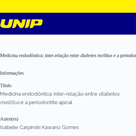
Pular
para
o
conteúdo
Medicina endodôntica: inter-relação entre
diabetes mellitus
e a periodon
Informações
Título
Medicina endodôntica: inter-relação entre
diabetes
mellitus
e a periodontite apical
Autor(es)
Isabelle Carpinski Kawano Gomes