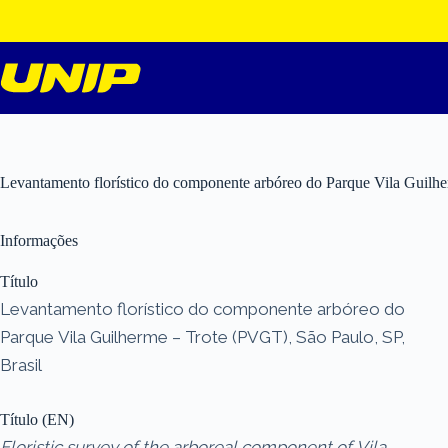
Pular
para
o
conteúdo
Levantamento florístico do componente arbóreo do Parque Vila Guilhe
Informações
Título
Levantamento florístico do componente arbóreo do
Parque Vila Guilherme – Trote (PVGT), São Paulo, SP,
Brasil
Título (EN)
Floristic survey of the arboreal component of Vila