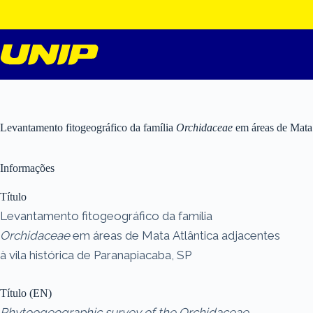
Pular
para
o
conteúdo
Levantamento fitogeográfico da família
Orchidaceae
em áreas de Mata A
Informações
Título
Levantamento fitogeográfico da família
Orchidaceae
em áreas de Mata Atlântica adjacentes
à vila histórica de Paranapiacaba, SP
Título (EN)
Phytoogeographic survey of the Orchidaceae