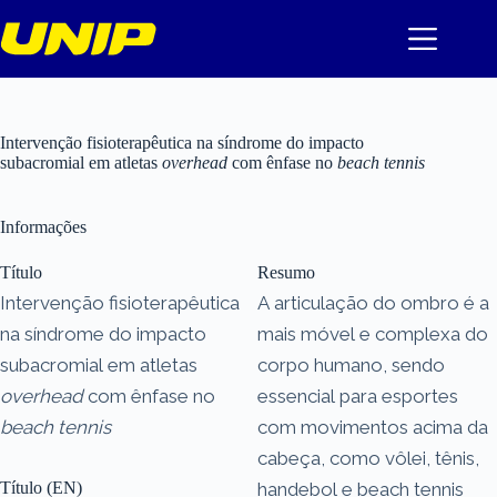
Pular
para
o
conteúdo
Intervenção fisioterapêutica na síndrome do impacto
subacromial em atletas
overhead
com ênfase no
beach tennis
Informações
Título
Resumo
Intervenção fisioterapêutica
A articulação do ombro é a
na síndrome do impacto
mais móvel e complexa do
subacromial em atletas
corpo humano, sendo
overhead
com ênfase no
essencial para esportes
beach tennis
com movimentos acima da
cabeça, como vôlei, tênis,
Título (EN)
handebol e beach tennis