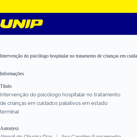
Pular
para
o
conteúdo
Intervenção do psicólogo hospitalar no tratamento de crianças em cuida
Informações
Título
Intervenção do psicólogo hospitalar no tratamento
de crianças em cuidados paliativos em estado
terminal
Autor(es)
Abigail de Oliveira Dias
|
Ana Caroline Sacramento