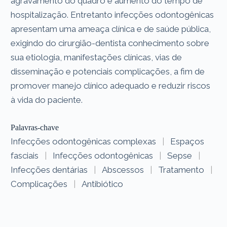
agravamento do quadro e aumento do tempo de
hospitalização. Entretanto infecções odontogênicas
apresentam uma ameaça clínica e de saúde pública,
exigindo do cirurgião-dentista conhecimento sobre
sua etiologia, manifestações clínicas, vias de
disseminação e potenciais complicações, a fim de
promover manejo clínico adequado e reduzir riscos
à vida do paciente.
Palavras-chave
Infecções odontogênicas complexas
|
Espaços
fasciais
|
Infecções odontogênicas
|
Sepse
|
Infecções dentárias
|
Abscessos
|
Tratamento
|
Complicações
|
Antibiótico