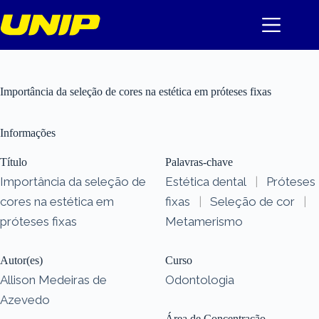
Pular
para
o
conteúdo
Importância da seleção de cores na estética em próteses fixas
Informações
Título
Palavras-chave
Importância da seleção de
Estética dental
|
Próteses
cores na estética em
fixas
|
Seleção de cor
|
próteses fixas
Metamerismo
Autor(es)
Curso
Allison Medeiras de
Odontologia
Azevedo
Área de Concentração