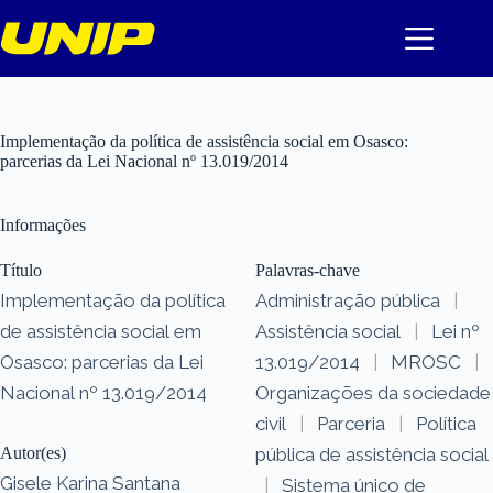
Pular
para
o
conteúdo
Implementação da política de assistência social em Osasco:
parcerias da Lei Nacional nº 13.019/2014
Informações
Título
Palavras-chave
Implementação da política
Administração pública
|
de assistência social em
Assistência social
|
Lei nº
Osasco: parcerias da Lei
13.019/2014
|
MROSC
|
Nacional nº 13.019/2014
Organizações da sociedade
civil
|
Parceria
|
Política
Autor(es)
pública de assistência social
Gisele Karina Santana
|
Sistema único de