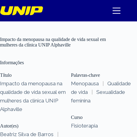
Pular
para
o
conteúdo
Impacto da menopausa na qualidade de vida sexual em
mulheres da clínica UNIP Alphaville
Informações
Título
Palavras-chave
Impacto da menopausa na
Menopausa
|
Qualidade
qualidade de vida sexual em
de vida
|
Sexualidade
mulheres da clínica UNIP
feminina
Alphaville
Curso
Fisioterapia
Autor(es)
Beatriz Silva de Barros
|