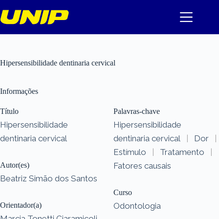
Pular
para
o
conteúdo
Hipersensibilidade dentinaria cervical
Informações
Título
Palavras-chave
Hipersensibilidade
Hipersensibilidade
dentinaria cervical
dentinaria cervical
|
Dor
|
Estímulo
|
Tratamento
|
Autor(es)
Fatores causais
Beatriz Simão dos Santos
Curso
Orientador(a)
Odontologia
Marcia Tonetti Ciaramicoli