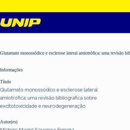
Pular
para
o
conteúdo
Glutamato monossódico e esclerose lateral amiotrófica: uma revisão bi
Informações
Título
Glutamato monossódico e esclerose lateral
amiotrófica: uma revisão bibliográfica sobre
excitotoxicidade e neurodegeneração
Autor(es)
Michele Maciel Saragosa Ferreira