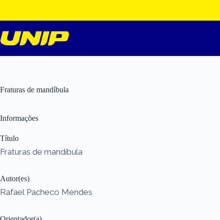
Pular
para
o
conteúdo
Fraturas de mandíbula
Informações
Título
Fraturas de mandíbula
Autor(es)
Rafael Pacheco Mendes
Orientador(a)