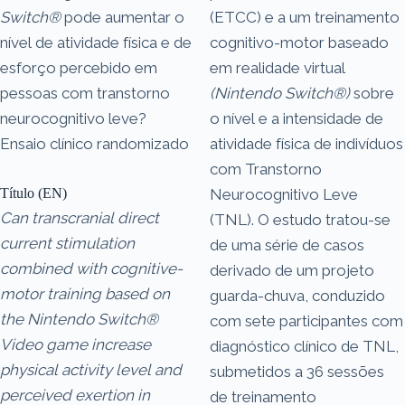
Switch®
pode aumentar o
(ETCC) e a um treinamento
nível de atividade física e de
cognitivo-motor baseado
esforço percebido em
em realidade virtual
pessoas com transtorno
(Nintendo Switch®)
sobre
neurocognitivo leve?
o nível e a intensidade de
Ensaio clínico randomizado
atividade física de indivíduos
com Transtorno
Título (EN)
Neurocognitivo Leve
Can transcranial direct
(TNL). O estudo tratou-se
current stimulation
de uma série de casos
combined with cognitive-
derivado de um projeto
motor training based on
guarda-chuva, conduzido
the Nintendo Switch®
com sete participantes com
Video game increase
diagnóstico clínico de TNL,
physical activity level and
submetidos a 36 sessões
perceived exertion in
de treinamento