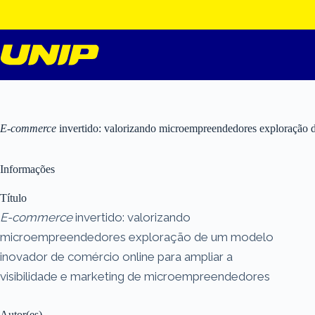
Pular
para
o
conteúdo
E-commerce
invertido: valorizando microempreendedores exploração d
Informações
Título
E-commerce
invertido: valorizando
microempreendedores exploração de um modelo
inovador de comércio online para ampliar a
visibilidade e marketing de microempreendedores
Autor(es)