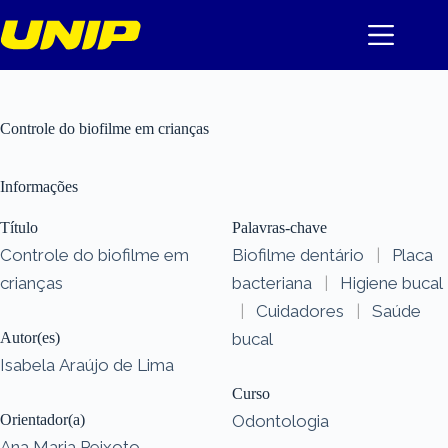
Pular
para
o
conteúdo
Controle do biofilme em crianças
Informações
Título
Palavras-chave
Controle do biofilme em
Biofilme dentário
|
Placa
crianças
bacteriana
|
Higiene bucal
|
Cuidadores
|
Saúde
Autor(es)
bucal
Isabela Araújo de Lima
Curso
Orientador(a)
Odontologia
Ana Maria Peixoto